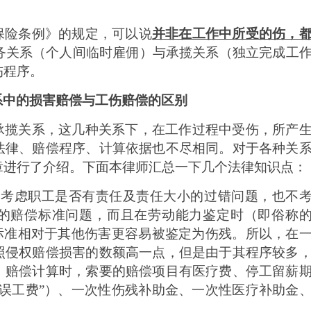
保险条例》的规定，可以说
并非在工作中所受的伤，
务关系（个人间临时雇佣）与承揽关系（独立完成工
伤程序。
系中的损害赔偿与工伤赔偿的区别
承揽关系
，这几种关系下，在工作过程中受伤，所产
法律、赔偿程序、计算依据也不尽相同。对于各种关
章进行了介绍。下面本律师汇总一下几个法律知识点：
不考虑职工是否有责任及责任大小的过错问题，也不
的赔偿标准问题，而且在劳动能力鉴定时（即俗称
定标准相对于其他伤害更容易被鉴定为伤残。所以，在
照侵权赔偿损害的数额高一点，但是由于其程序较多
。赔偿计算时，索要的赔偿项目有医疗费、停工留薪
“误工费”）、一次性伤残补助金、一次性医疗补助金