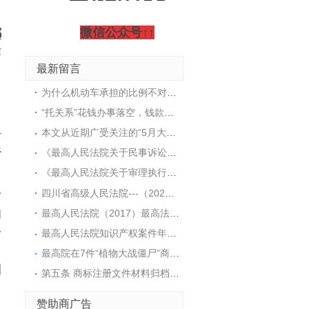
微信公众号↑↑
都
作
最新留言
为什么机动车承担的比例不对称？仔细阅读法规条文会发现，当非机动车负主要责任时，机动车承担30%-40%；而当非机动车负次要责任时，机动车却要承担80%-90%。这看似不对称的比例，其实是法律在赔偿环节对机动车一方施加了更重的注意义务和保护弱势群体的结果。法律设定了一个“责任基准线”：只要机动车一方有过错（哪怕只是次要责任），原则上就要承担绝大部分的赔偿。在这个基准线上，再根据非机动车、行人的过错程度来相应减轻。具体来说，当非机动车负次要责任时，机动车一方虽然有次要过错，但法律认为机动车作为强势方，仍应承担主要经济补偿义务，因此赔偿比例设定在80%-90%，这相当于在“机动车全责”的基础上，因对方的次要过错而适当减轻了10%-20%。而当非机动车负主要责任时，此时非机动车、行人的过错成了事故发生的主要原因，法律允许在这一阶段大幅减轻机动车的赔偿责任，但因为机动车仍有次要过错，所以仍需承担30%-40%，这可以理解为对机动车自身过错的“惩罚”以及对弱势方的基础保障。简单讲，这个比例不是从一个基准点向两边对称波动的，而是以“保护弱者”为最高原则，将大部分赔偿责任先分配给机动车，然后再根据对方的过错程度往回打折。这也解释了为什么次要责任对应的比例（80%-90%）远高于主要责任对应的比例（30%-40%）。
“托关系”花钱办事落空，钱款能否追回？司法实践明确：因不法请托产生的债务原则上不受法律保护，法院常裁定不予受理、驳回起诉或移送侦查。但最新趋势显示，裁判规则正趋于精细化，最高人民法院入库案例开始引导在认定无效同时，依据过错酌情处理财产返还。
生
本文从近期广受关注的“5月大女婴小洛熙”后续医疗事件切入，作为处理多起医疗损害案件的律师，在此不谈情绪，只谈实务。本文拆解医疗损害赔偿维权路上必须掌握的几个关键动作：为何必须第一时间封存病历、如何面对艰难的尸检决定、从何处寻找医疗过错的证据，以及如何选择对自己最有利的鉴定路径。
系
《最高人民法院关于民事诉讼证据的若干规定》第三十六条 人民法院对鉴定人出具的鉴定书，应当审查是否具有下列内容：(一)委托法院的名称；(二)委托鉴定的内容、要求；(三)鉴定材料；(四)鉴定所依据的原理、方法；(五)对鉴定过程的说明；(六)鉴定意见；(七 )承诺书。鉴定书应当由鉴定人签名或者盖章，并附鉴定人的相应资格证明。委托机构鉴定的，鉴定书应当由鉴定机构盖章，并由从事鉴定的人员签名。《最高人民法院关于民事诉讼证据的若干规定》第四十条 当事人申请重新鉴定，存在下列情形之一的，人民法院应当准许：（一）鉴定人不具备相应资格的；（二）鉴定程序严重违法的；（三）鉴定意见明显依据不足的；（四）鉴定意见不能作为证据使用的其他情形。存在前款第一项至第三项情形的，鉴定人已经收取的鉴定费用应当退还。拒不退还的，依照本规定第八十一条第二款的规定处理。对鉴定意见的瑕疵，可以通过补正、补充鉴定、或者补充质证、重新质证等方法解决的，人民法院不予准许重新鉴定的申请。重新鉴定的，原鉴定意见不得作为认定案件事实的根据。【关于鉴定的问与答】问：鉴定需要哪些材料？（当事人需提交）答：鉴定申请书、起诉状、申请人身份证明（代理人手续）、证据材料（以交通事故责任纠纷案件为例：《道路交通事故认定书》、就诊病历及影像学片等/车辆受损情况说明及图片、当事人驾驶证、行驶证等）鉴定材料原件尽可能准备齐全后递交法院，便于法院高效组织双方进行质证。问：鉴定机构该怎么选择？答：①协商确定（以双方商定的有资质的鉴定机构为准）。②双方不能协商确定的，可要求法院指定鉴定机构或法院摇号确定鉴定机构。问：鉴定费用谁来出？答： 鉴定费用是由申请人预交给鉴定机构的，无需支付给人民法院。费用数额以鉴定机构通知为准。鉴定费用必须依通知按时缴纳，否则可能导致鉴定程序无法启动。问：鉴定需要多长时间才能出结果？答： 根据鉴定事项的难易程度、鉴定材料准备情况，确定合理的鉴定期限，一般案件鉴定时限不超过30个工作日，重大、疑难、复杂案件鉴定时限不超过60个工作日。鉴定机构、鉴定人因特殊情况需要延长鉴定期限的，应当提出书面申请，人民法院可以根据具体情况决定是否延长鉴定期限。
《最高人民法院关于审理执行异议之诉案件适用法律问题的解释》---法释〔2025〕10号第十二条 执行法院冻结被执行的房地产开发企业的预售资金监管账户，案外人以其已向该账户交付购房款，且房屋买卖合同已经解除为由，提起执行异议之诉，请求排除相应购房款的强制执行并申请向其发放，事由成立的，人民法院应予支持。执行法院对被执行的房地产开发企业的建筑物及其占用范围内建设用地使用权实施强制执行，符合前条第一款第一项、第三项规定的商品房消费者因房屋不能交付且无实际交付可能导致房屋买卖合同已经解除，提起执行异议之诉，请求在建筑物及其建设用地使用权的变价款中排除相对应的强制执行并申请向其发放的，人民法院应予支持。
四川省高级人民法院---（2024）川知民终106号判决：《灯具产品买卖合同》显示和泰公司指定了产品的规格、参数等内容，该合同还附有具体路灯样式，同时约定了相关产品参数、技术图纸等需和某公司确认等内容。因此，和泰公司该行为并非单纯购买行为，构成委托加工的制造行为。和泰公司将被诉侵权产品用于涉案工程，通过交付被诉侵权产品与其劳务结合形成的劳动成果，以工程款形式收回被诉侵权产品的成本并获得利润，具备销售的基本特征，应当认定为销售行为。
考
的
最高人民法院（2017）最高法民申297号---佛山市悠派厨卫科技有限公司诉胡启华侵害外观设计专利权纠纷案中，最高人民法院再审裁定认为：委托人只要有委托他人进行生产的事实，构成委托加工关系，就可以认定为生产者。
一
最高人民法院知识产权案件年度报告（2014年）摘要49.侵权产品上所示商标的权利人可以被合理地推定为侵权产品的制造者 在前述“锁面组件”外观设计专利侵权案中，最高人民法院还认为，侵权产品外包装上使用的注册商标的权利人有制造能力，且无相反证据证明侵权产品的实际制造者并非商标权人本人的情况下，可以合理地推定商标权人是侵权产品的制造者。
，
最高院在7件“植物大战僵尸”商标驳回复审案中，对“不良影响”条款的适用作出了详细的论述和开拓性探索，为今后有关“不良影响”的解释和适用提供了判断思路。最高院还重申了商标审查要坚持“审查标准一致性”，坚持“同案同判”，既是对“个案审查”原则被滥用的规制，也为保护商标权人合理的期待利益带来了曙光。早在2016年，最高院便在“盖璞内衣”商标驳回复审一案中，对“审查标准一致性的原则”进行过论述。最高院在该判决中强调了“商标评审及司法审查程序虽然要考虑个案情况，……亦不能以个案审查为由而忽视执法标准的统一性问题”。
期
第五条 商标注册文件材料归档范围主要包括：（一）商标注册申请及后续业务类;（二）商标异议业务类;（三）商标撤销业务类;（四）商标复审业务类;（五）商标无效业务类;（六）其他类。出具商标注册证明材料、补发商标注册证材料、补发商标变更、转让、续展证明材料等可不归档。第十三条 除涉及国家秘密、商业秘密和个人隐私等内容外，任何人可以依照相关规定查阅、复制商标注册档案。
、
赞助商广告