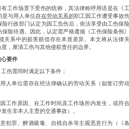
非所有工作场景下受伤的统称，其法律称呼用语是在《
的是与用人单位
存在劳动关系的
职工
因工作遭受事故
保险行政部门认定为因工负伤后，依法享受由工伤保
伤保险待遇。因此，认定需严格遵循《工伤保险条例
揽关系中的损害赔偿存在本质差异。本文将从法律
角度，厘清工伤与其他侵权责任的边界。
核心要件
，工伤需同时满足以下条件：
与用人单位需存在经法律确认的劳动关系（如签订劳
需因工作原因、在工作时间及工作场所内发生，或符
中
发生
非
本人
主责
的
交通事故）。
故意犯罪、醉酒吸毒、自残自杀等主观恶意行为（《