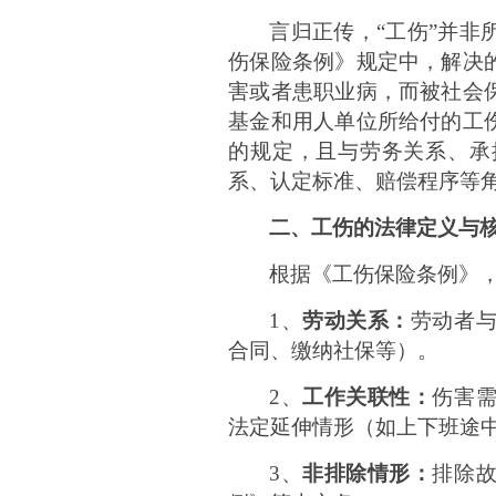
言归正传，
“工伤”并
伤保险条例》规定中，解决
害或者患职业病，而被社会
基金和用人单位所给付的工
的规定，且与劳务关系、承
系、认定标准、赔偿程序等
二、
工伤的法律定义与
根据《工伤保险条例》
1、
劳动关系：
劳动者
合同、缴纳社保等）。
2、
工作关联性：
伤害
法定延伸情形（如上下班途
3、
非排除情形：
排除