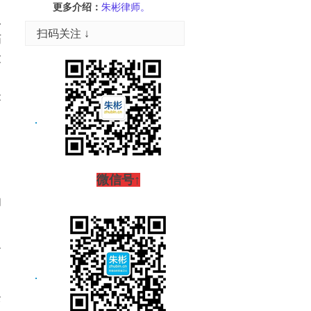
更多介绍：
朱彬律师。
工
扫码关注 ↓
伤
险
》
关
微信号↑
动
合
条