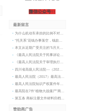
微信公众号↑↑
最新留言
为什么机动车承担的比例不对称？仔细阅读法规条文会发现，当非机动车负主要责任时，机动车承担30%-40%；而当非机动车负次要责任时，机动车却要承担80%-90%。这看似不对称的比例，其实是法律在赔偿环节对机动车一方施加了更重的注意义务和保护弱势群体的结果。法律设定了一个“责任基准线”：只要机动车一方有过错（哪怕只是次要责任），原则上就要承担绝大部分的赔偿。在这个基准线上，再根据非机动车、行人的过错程度来相应减轻。具体来说，当非机动车负次要责任时，机动车一方虽然有次要过错，但法律认为机动车作为强势方，仍应承担主要经济补偿义务，因此赔偿比例设定在80%-90%，这相当于在“机动车全责”的基础上，因对方的次要过错而适当减轻了10%-20%。而当非机动车负主要责任时，此时非机动车、行人的过错成了事故发生的主要原因，法律允许在这一阶段大幅减轻机动车的赔偿责任，但因为机动车仍有次要过错，所以仍需承担30%-40%，这可以理解为对机动车自身过错的“惩罚”以及对弱势方的基础保障。简单讲，这个比例不是从一个基准点向两边对称波动的，而是以“保护弱者”为最高原则，将大部分赔偿责任先分配给机动车，然后再根据对方的过错程度往回打折。这也解释了为什么次要责任对应的比例（80%-90%）远高于主要责任对应的比例（30%-40%）。
“托关系”花钱办事落空，钱款能否追回？司法实践明确：因不法请托产生的债务原则上不受法律保护，法院常裁定不予受理、驳回起诉或移送侦查。但最新趋势显示，裁判规则正趋于精细化，最高人民法院入库案例开始引导在认定无效同时，依据过错酌情处理财产返还。
本文从近期广受关注的“5月大女婴小洛熙”后续医疗事件切入，作为处理多起医疗损害案件的律师，在此不谈情绪，只谈实务。本文拆解医疗损害赔偿维权路上必须掌握的几个关键动作：为何必须第一时间封存病历、如何面对艰难的尸检决定、从何处寻找医疗过错的证据，以及如何选择对自己最有利的鉴定路径。
《最高人民法院关于民事诉讼证据的若干规定》第三十六条 人民法院对鉴定人出具的鉴定书，应当审查是否具有下列内容：(一)委托法院的名称；(二)委托鉴定的内容、要求；(三)鉴定材料；(四)鉴定所依据的原理、方法；(五)对鉴定过程的说明；(六)鉴定意见；(七 )承诺书。鉴定书应当由鉴定人签名或者盖章，并附鉴定人的相应资格证明。委托机构鉴定的，鉴定书应当由鉴定机构盖章，并由从事鉴定的人员签名。《最高人民法院关于民事诉讼证据的若干规定》第四十条 当事人申请重新鉴定，存在下列情形之一的，人民法院应当准许：（一）鉴定人不具备相应资格的；（二）鉴定程序严重违法的；（三）鉴定意见明显依据不足的；（四）鉴定意见不能作为证据使用的其他情形。存在前款第一项至第三项情形的，鉴定人已经收取的鉴定费用应当退还。拒不退还的，依照本规定第八十一条第二款的规定处理。对鉴定意见的瑕疵，可以通过补正、补充鉴定、或者补充质证、重新质证等方法解决的，人民法院不予准许重新鉴定的申请。重新鉴定的，原鉴定意见不得作为认定案件事实的根据。【关于鉴定的问与答】问：鉴定需要哪些材料？（当事人需提交）答：鉴定申请书、起诉状、申请人身份证明（代理人手续）、证据材料（以交通事故责任纠纷案件为例：《道路交通事故认定书》、就诊病历及影像学片等/车辆受损情况说明及图片、当事人驾驶证、行驶证等）鉴定材料原件尽可能准备齐全后递交法院，便于法院高效组织双方进行质证。问：鉴定机构该怎么选择？答：①协商确定（以双方商定的有资质的鉴定机构为准）。②双方不能协商确定的，可要求法院指定鉴定机构或法院摇号确定鉴定机构。问：鉴定费用谁来出？答： 鉴定费用是由申请人预交给鉴定机构的，无需支付给人民法院。费用数额以鉴定机构通知为准。鉴定费用必须依通知按时缴纳，否则可能导致鉴定程序无法启动。问：鉴定需要多长时间才能出结果？答： 根据鉴定事项的难易程度、鉴定材料准备情况，确定合理的鉴定期限，一般案件鉴定时限不超过30个工作日，重大、疑难、复杂案件鉴定时限不超过60个工作日。鉴定机构、鉴定人因特殊情况需要延长鉴定期限的，应当提出书面申请，人民法院可以根据具体情况决定是否延长鉴定期限。
《最高人民法院关于审理执行异议之诉案件适用法律问题的解释》---法释〔2025〕10号第十二条 执行法院冻结被执行的房地产开发企业的预售资金监管账户，案外人以其已向该账户交付购房款，且房屋买卖合同已经解除为由，提起执行异议之诉，请求排除相应购房款的强制执行并申请向其发放，事由成立的，人民法院应予支持。执行法院对被执行的房地产开发企业的建筑物及其占用范围内建设用地使用权实施强制执行，符合前条第一款第一项、第三项规定的商品房消费者因房屋不能交付且无实际交付可能导致房屋买卖合同已经解除，提起执行异议之诉，请求在建筑物及其建设用地使用权的变价款中排除相对应的强制执行并申请向其发放的，人民法院应予支持。
四川省高级人民法院---（2024）川知民终106号判决：《灯具产品买卖合同》显示和泰公司指定了产品的规格、参数等内容，该合同还附有具体路灯样式，同时约定了相关产品参数、技术图纸等需和某公司确认等内容。因此，和泰公司该行为并非单纯购买行为，构成委托加工的制造行为。和泰公司将被诉侵权产品用于涉案工程，通过交付被诉侵权产品与其劳务结合形成的劳动成果，以工程款形式收回被诉侵权产品的成本并获得利润，具备销售的基本特征，应当认定为销售行为。
最高人民法院（2017）最高法民申297号---佛山市悠派厨卫科技有限公司诉胡启华侵害外观设计专利权纠纷案中，最高人民法院再审裁定认为：委托人只要有委托他人进行生产的事实，构成委托加工关系，就可以认定为生产者。
最高人民法院知识产权案件年度报告（2014年）摘要49.侵权产品上所示商标的权利人可以被合理地推定为侵权产品的制造者 在前述“锁面组件”外观设计专利侵权案中，最高人民法院还认为，侵权产品外包装上使用的注册商标的权利人有制造能力，且无相反证据证明侵权产品的实际制造者并非商标权人本人的情况下，可以合理地推定商标权人是侵权产品的制造者。
最高院在7件“植物大战僵尸”商标驳回复审案中，对“不良影响”条款的适用作出了详细的论述和开拓性探索，为今后有关“不良影响”的解释和适用提供了判断思路。最高院还重申了商标审查要坚持“审查标准一致性”，坚持“同案同判”，既是对“个案审查”原则被滥用的规制，也为保护商标权人合理的期待利益带来了曙光。早在2016年，最高院便在“盖璞内衣”商标驳回复审一案中，对“审查标准一致性的原则”进行过论述。最高院在该判决中强调了“商标评审及司法审查程序虽然要考虑个案情况，……亦不能以个案审查为由而忽视执法标准的统一性问题”。
第五条 商标注册文件材料归档范围主要包括：（一）商标注册申请及后续业务类;（二）商标异议业务类;（三）商标撤销业务类;（四）商标复审业务类;（五）商标无效业务类;（六）其他类。出具商标注册证明材料、补发商标注册证材料、补发商标变更、转让、续展证明材料等可不归档。第十三条 除涉及国家秘密、商业秘密和个人隐私等内容外，任何人可以依照相关规定查阅、复制商标注册档案。
赞助商广告