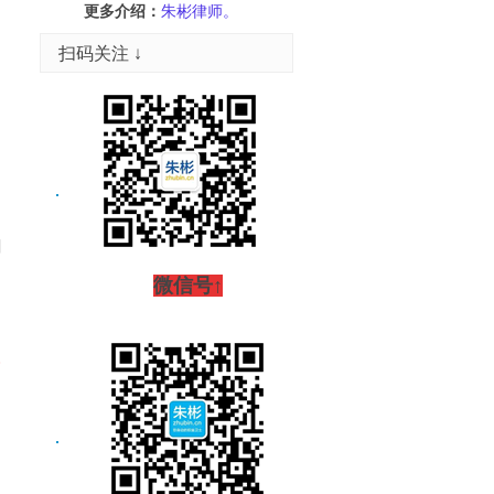
更多介绍：
朱彬律师。
扫码关注 ↓
加
微信号↑
合