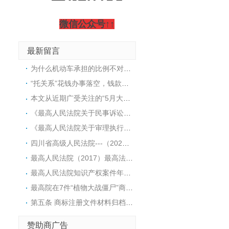
微信公众号↑↑
最新留言
为什么机动车承担的比例不对称？仔细阅读法规条文会发现，当非机动车负主要责任时，机动车承担30%-40%；而当非机动车负次要责任时，机动车却要承担80%-90%。这看似不对称的比例，其实是法律在赔偿环节对机动车一方施加了更重的注意义务和保护弱势群体的结果。法律设定了一个“责任基准线”：只要机动车一方有过错（哪怕只是次要责任），原则上就要承担绝大部分的赔偿。在这个基准线上，再根据非机动车、行人的过错程度来相应减轻。具体来说，当非机动车负次要责任时，机动车一方虽然有次要过错，但法律认为机动车作为强势方，仍应承担主要经济补偿义务，因此赔偿比例设定在80%-90%，这相当于在“机动车全责”的基础上，因对方的次要过错而适当减轻了10%-20%。而当非机动车负主要责任时，此时非机动车、行人的过错成了事故发生的主要原因，法律允许在这一阶段大幅减轻机动车的赔偿责任，但因为机动车仍有次要过错，所以仍需承担30%-40%，这可以理解为对机动车自身过错的“惩罚”以及对弱势方的基础保障。简单讲，这个比例不是从一个基准点向两边对称波动的，而是以“保护弱者”为最高原则，将大部分赔偿责任先分配给机动车，然后再根据对方的过错程度往回打折。这也解释了为什么次要责任对应的比例（80%-90%）远高于主要责任对应的比例（30%-40%）。
“托关系”花钱办事落空，钱款能否追回？司法实践明确：因不法请托产生的债务原则上不受法律保护，法院常裁定不予受理、驳回起诉或移送侦查。但最新趋势显示，裁判规则正趋于精细化，最高人民法院入库案例开始引导在认定无效同时，依据过错酌情处理财产返还。
本文从近期广受关注的“5月大女婴小洛熙”后续医疗事件切入，作为处理多起医疗损害案件的律师，在此不谈情绪，只谈实务。本文拆解医疗损害赔偿维权路上必须掌握的几个关键动作：为何必须第一时间封存病历、如何面对艰难的尸检决定、从何处寻找医疗过错的证据，以及如何选择对自己最有利的鉴定路径。
《最高人民法院关于民事诉讼证据的若干规定》第三十六条 人民法院对鉴定人出具的鉴定书，应当审查是否具有下列内容：(一)委托法院的名称；(二)委托鉴定的内容、要求；(三)鉴定材料；(四)鉴定所依据的原理、方法；(五)对鉴定过程的说明；(六)鉴定意见；(七 )承诺书。鉴定书应当由鉴定人签名或者盖章，并附鉴定人的相应资格证明。委托机构鉴定的，鉴定书应当由鉴定机构盖章，并由从事鉴定的人员签名。《最高人民法院关于民事诉讼证据的若干规定》第四十条 当事人申请重新鉴定，存在下列情形之一的，人民法院应当准许：（一）鉴定人不具备相应资格的；（二）鉴定程序严重违法的；（三）鉴定意见明显依据不足的；（四）鉴定意见不能作为证据使用的其他情形。存在前款第一项至第三项情形的，鉴定人已经收取的鉴定费用应当退还。拒不退还的，依照本规定第八十一条第二款的规定处理。对鉴定意见的瑕疵，可以通过补正、补充鉴定、或者补充质证、重新质证等方法解决的，人民法院不予准许重新鉴定的申请。重新鉴定的，原鉴定意见不得作为认定案件事实的根据。【关于鉴定的问与答】问：鉴定需要哪些材料？（当事人需提交）答：鉴定申请书、起诉状、申请人身份证明（代理人手续）、证据材料（以交通事故责任纠纷案件为例：《道路交通事故认定书》、就诊病历及影像学片等/车辆受损情况说明及图片、当事人驾驶证、行驶证等）鉴定材料原件尽可能准备齐全后递交法院，便于法院高效组织双方进行质证。问：鉴定机构该怎么选择？答：①协商确定（以双方商定的有资质的鉴定机构为准）。②双方不能协商确定的，可要求法院指定鉴定机构或法院摇号确定鉴定机构。问：鉴定费用谁来出？答： 鉴定费用是由申请人预交给鉴定机构的，无需支付给人民法院。费用数额以鉴定机构通知为准。鉴定费用必须依通知按时缴纳，否则可能导致鉴定程序无法启动。问：鉴定需要多长时间才能出结果？答： 根据鉴定事项的难易程度、鉴定材料准备情况，确定合理的鉴定期限，一般案件鉴定时限不超过30个工作日，重大、疑难、复杂案件鉴定时限不超过60个工作日。鉴定机构、鉴定人因特殊情况需要延长鉴定期限的，应当提出书面申请，人民法院可以根据具体情况决定是否延长鉴定期限。
《最高人民法院关于审理执行异议之诉案件适用法律问题的解释》---法释〔2025〕10号第十二条 执行法院冻结被执行的房地产开发企业的预售资金监管账户，案外人以其已向该账户交付购房款，且房屋买卖合同已经解除为由，提起执行异议之诉，请求排除相应购房款的强制执行并申请向其发放，事由成立的，人民法院应予支持。执行法院对被执行的房地产开发企业的建筑物及其占用范围内建设用地使用权实施强制执行，符合前条第一款第一项、第三项规定的商品房消费者因房屋不能交付且无实际交付可能导致房屋买卖合同已经解除，提起执行异议之诉，请求在建筑物及其建设用地使用权的变价款中排除相对应的强制执行并申请向其发放的，人民法院应予支持。
四川省高级人民法院---（2024）川知民终106号判决：《灯具产品买卖合同》显示和泰公司指定了产品的规格、参数等内容，该合同还附有具体路灯样式，同时约定了相关产品参数、技术图纸等需和某公司确认等内容。因此，和泰公司该行为并非单纯购买行为，构成委托加工的制造行为。和泰公司将被诉侵权产品用于涉案工程，通过交付被诉侵权产品与其劳务结合形成的劳动成果，以工程款形式收回被诉侵权产品的成本并获得利润，具备销售的基本特征，应当认定为销售行为。
最高人民法院（2017）最高法民申297号---佛山市悠派厨卫科技有限公司诉胡启华侵害外观设计专利权纠纷案中，最高人民法院再审裁定认为：委托人只要有委托他人进行生产的事实，构成委托加工关系，就可以认定为生产者。
最高人民法院知识产权案件年度报告（2014年）摘要49.侵权产品上所示商标的权利人可以被合理地推定为侵权产品的制造者 在前述“锁面组件”外观设计专利侵权案中，最高人民法院还认为，侵权产品外包装上使用的注册商标的权利人有制造能力，且无相反证据证明侵权产品的实际制造者并非商标权人本人的情况下，可以合理地推定商标权人是侵权产品的制造者。
最高院在7件“植物大战僵尸”商标驳回复审案中，对“不良影响”条款的适用作出了详细的论述和开拓性探索，为今后有关“不良影响”的解释和适用提供了判断思路。最高院还重申了商标审查要坚持“审查标准一致性”，坚持“同案同判”，既是对“个案审查”原则被滥用的规制，也为保护商标权人合理的期待利益带来了曙光。早在2016年，最高院便在“盖璞内衣”商标驳回复审一案中，对“审查标准一致性的原则”进行过论述。最高院在该判决中强调了“商标评审及司法审查程序虽然要考虑个案情况，……亦不能以个案审查为由而忽视执法标准的统一性问题”。
第五条 商标注册文件材料归档范围主要包括：（一）商标注册申请及后续业务类;（二）商标异议业务类;（三）商标撤销业务类;（四）商标复审业务类;（五）商标无效业务类;（六）其他类。出具商标注册证明材料、补发商标注册证材料、补发商标变更、转让、续展证明材料等可不归档。第十三条 除涉及国家秘密、商业秘密和个人隐私等内容外，任何人可以依照相关规定查阅、复制商标注册档案。
赞助商广告