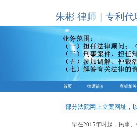
朱彬 律师｜专利代
首页
律师简介
商标相关
部分法院网上立案网址，
早在
2015年时起，民